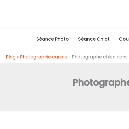
Aller
au
contenu
Séance Photo
Séance Chiot
Cou
Blog
»
Photographie canine
»
Photographe chien dans le
Photographe 