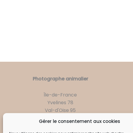
Photographe animalier
Île-de-France
Yvelines 78
Val-d'Oise 95
Eure 27
Gérer le consentement aux cookies
France