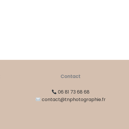
Contact
am
ook
edIn
06 81 73 68 68
contact@tnphotographie.fr