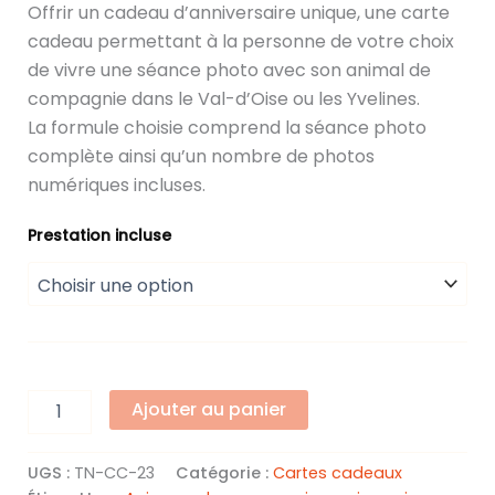
de
Offrir un cadeau d’anniversaire unique, une carte
cadeau permettant à la personne de votre choix
prix :
de vivre une séance photo avec son animal de
180,00 €
compagnie dans le Val-d’Oise ou les Yvelines.
La formule choisie comprend la séance photo
à
complète ainsi qu’un nombre de photos
500,00 €
numériques incluses.
Prestation incluse
quantité
Alternative:
Ajouter au panier
de
Carte
Cadeau
UGS :
TN-CC-23
Catégorie :
Cartes cadeaux
d'Anniversaire