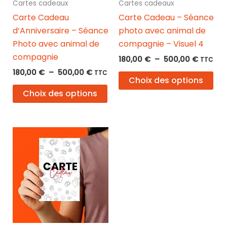
Cartes cadeaux
Cartes cadeaux
Carte Cadeau
Carte Cadeau – Séance
d’Anniversaire – Séance
photo avec animal de
Photo avec animal de
compagnie – Visuel 4
compagnie
Plage
180,00
€
–
500,00
€
TTC
de
Plage
180,00
€
–
500,00
€
Ce
TTC
prix :
Choix des options
de
Ce
pro
180,00 
prix :
Choix des options
à
produit
a
180,00 €
500,00
à
a
plu
500,00 €
plusieurs
var
variations.
Les
Les
opt
options
pe
peuvent
êtr
être
cho
choisies
sur
sur
la