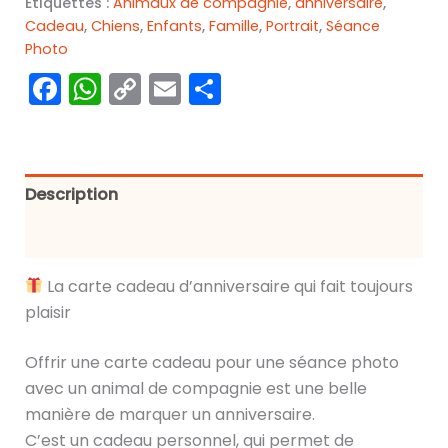
Étiquettes :
Animaux de compagnie
,
anniversaire
,
-
Cadeau
,
Chiens
,
Enfants
,
Famille
,
Portrait
,
Séance
Séance
Photo
Photo
avec
Facebook
WhatsApp
Copy
Email
Partager
animal
Link
de
compagnie
-
Visuel
Description
4
Informations complémentaires
La carte cadeau d’anniversaire qui fait toujours
plaisir
Offrir une carte cadeau pour une séance photo
avec un animal de compagnie est une belle
manière de marquer un anniversaire.
C’est un cadeau personnel, qui permet de