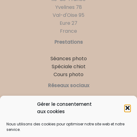
page
Yvelines 78
du
Val-d'Oise 95
produit
Eure 27
France
Prestations
Séances photo
Spéciale chiot
Cours photo
Réseaux sociaux
Instagram
Facebook
LinkedIn
Gérer le consentement
aux cookies
Contact
Nous utilisons des cookies pour optimiser notre site web et notre
06 81 73 68 68
service.
contact@tnphotographie.fr